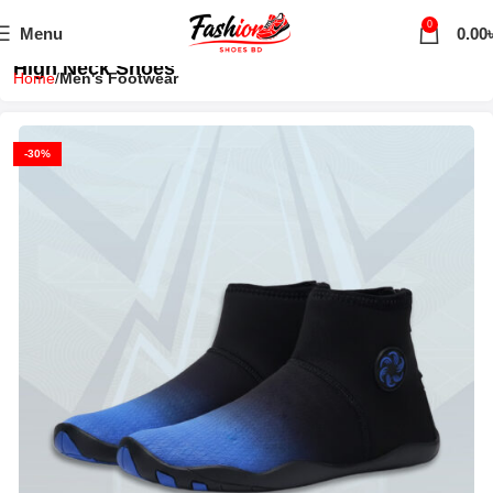
0
Menu
0.00
High Neck Shoes
Home
Men's Footwear
-30%