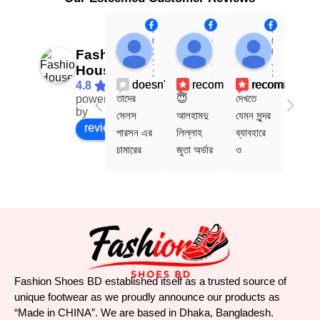
Asif Khan
Hasib Adnan
Mohamma
04:03
06:07
08:30
27
10
03
Fashion
Sep
Jul
Jul
House
25
24
24
doesn't recommends
recommends
recommends
r
4.8
তাদের 
😇
দেখতে 
mash
powered
Facebook
by
সেলস 
আলহামদু
যেমন সুন্দর 
ah 
review us on
পারসন এর 
লিল্লাহ 
ব্যাবহারে 
khub 
চামারের 
জুতা অর্ডার 
ও 
sundo
মত 
দেওয়ার 
আরামদায়
n soft
ব্যবহার 
এক দিনের 
ক । খুবই 
pore 
দেখে জুতা 
মধ্যে চলে 
ভালো ও 
onek 
কেনার আর 
আসছে 
টেকসই|
com
ইচ্ছা 
বরিশাল।
stabl
নাই।
কোয়ালিটি 
খুবই ভালো 
Fashion Shoes BD established itself as a trusted source of
ঠিক টাইমে 
unique footwear as we proudly announce our products as
ডেলিভারি 
“Made in CHINA”. We are based in Dhaka, Bangladesh.