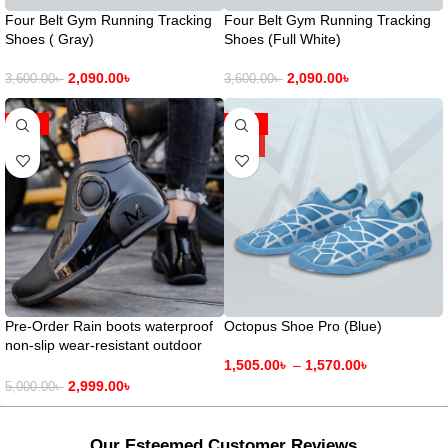
Four Belt Gym Running Tracking
Four Belt Gym Running Tracking
Shoes ( Gray)
Shoes (Full White)
2,090.00
৳
2,090.00
৳
3,600.00
৳
3,600.00
৳
-40%
-33%
HOT
Pre-Order Rain boots waterproof
Octopus Shoe Pro (Blue)
non-slip wear-resistant outdoor
rainy day( Delivery time 15-
1,505.00
৳
–
1,570.00
৳
25days)
2,999.00
৳
5,000.00
৳
Our Esteemed Customer Reviews