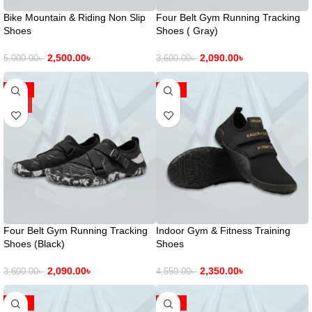
Bike Mountain & Riding Non Slip
Four Belt Gym Running Tracking
Shoes
Shoes ( Gray)
2,500.00
৳
2,090.00
৳
5,000.00
৳
3,600.00
৳
-42%
-48%
HOT
Four Belt Gym Running Tracking
Indoor Gym & Fitness Training
Shoes (Black)
Shoes
2,090.00
৳
2,350.00
৳
3,600.00
৳
4,550.00
৳
-51%
-14%