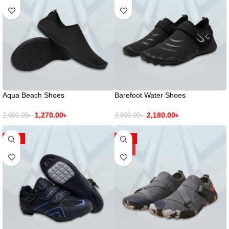
Aqua Beach Shoes
Barefoot Water Shoes
1,270.00
৳
2,180.00
৳
2,000.00
৳
3,800.00
৳
-50%
-42%
HOT