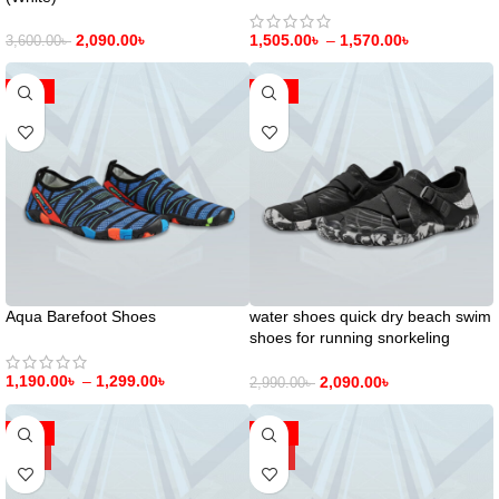
2,090.00
৳
1,505.00
৳
–
1,570.00
৳
3,600.00
৳
-26%
-30%
Aqua Barefoot Shoes
water shoes quick dry beach swim
shoes for running snorkeling
surfing diving yoga exercise
1,190.00
৳
–
1,299.00
৳
2,090.00
৳
2,990.00
৳
-42%
-42%
HOT
HOT