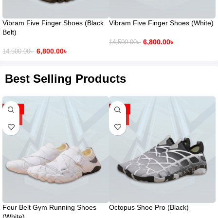
Vibram Five Finger Shoes (Black
Vibram Five Finger Shoes (White)
Belt)
6,800.00
৳
14,500.00
৳
6,800.00
৳
14,500.00
৳
Best Selling Products
-42%
-33%
HOT
HOT
Four Belt Gym Running Shoes
Octopus Shoe Pro (Black)
(White)