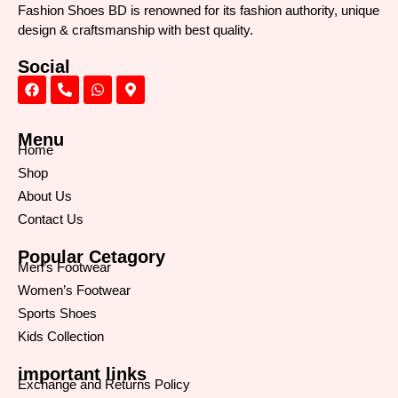
দেয়ার 
Fashion Shoes BD is renowned for its fashion authority, unique
জন্য 
design & craftsmanship with best quality.
আপনাদের 
Social
ধন্যবাদ।
ইনশাল্লাহ 
আমি 
আবার 
Menu
Home
অর্ডার দিব
🖤👈
Shop
About Us
Contact Us
Popular Cetagory
Men’s Footwear
Women’s Footwear
Sports Shoes
Kids Collection
important links
Exchange and Returns Policy