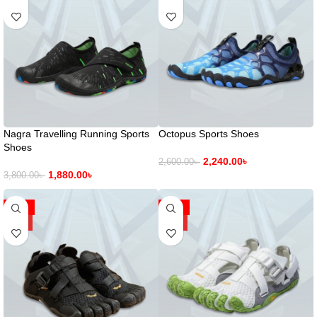
Nagra Travelling Running Sports
Octopus Sports Shoes
Shoes
2,240.00
৳
2,600.00
৳
1,880.00
৳
3,800.00
৳
-53%
-53%
HOT
HOT